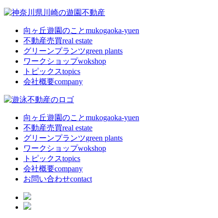
向ヶ丘遊園のこと
mukogaoka-yuen
不動産売買
real estate
グリーンプランツ
green plants
ワークショップ
wokshop
トピックス
topics
会社概要
company
向ヶ丘遊園のこと
mukogaoka-yuen
不動産売買
real estate
グリーンプランツ
green plants
ワークショップ
wokshop
トピックス
topics
会社概要
company
お問い合わせ
contact