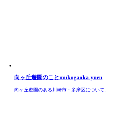
向ヶ丘遊園のこと
mukogaoka-yuen
向ヶ丘遊園のある川崎市・多摩区について。