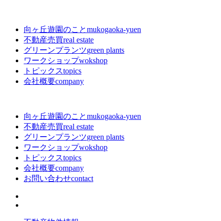
向ヶ丘遊園のこと
mukogaoka-yuen
不動産売買
real estate
グリーンプランツ
green plants
ワークショップ
wokshop
トピックス
topics
会社概要
company
向ヶ丘遊園のこと
mukogaoka-yuen
不動産売買
real estate
グリーンプランツ
green plants
ワークショップ
wokshop
トピックス
topics
会社概要
company
お問い合わせ
contact