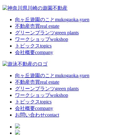
向ヶ丘遊園のこと
mukogaoka-yuen
不動産売買
real estate
グリーンプランツ
green plants
ワークショップ
wokshop
トピックス
topics
会社概要
company
向ヶ丘遊園のこと
mukogaoka-yuen
不動産売買
real estate
グリーンプランツ
green plants
ワークショップ
wokshop
トピックス
topics
会社概要
company
お問い合わせ
contact