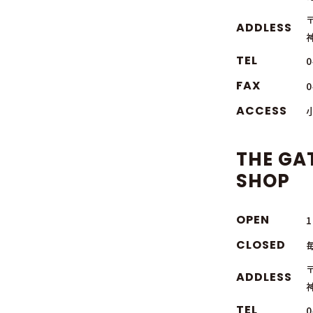
〒
ADDLESS
TEL
0
FAX
0
ACCESS
THE GA
SHOP
OPEN
1
CLOSED
〒
ADDLESS
TEL
0