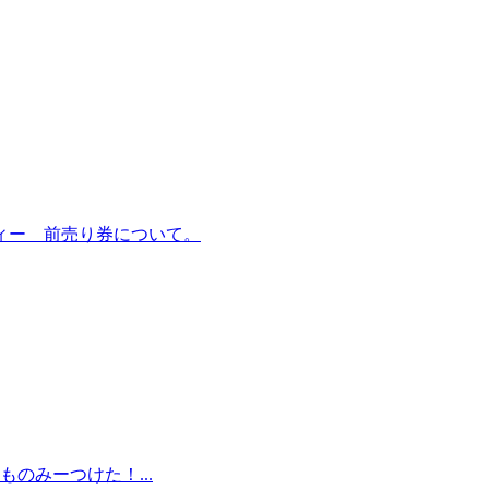
ィー 前売り券について。
のみーつけた！...