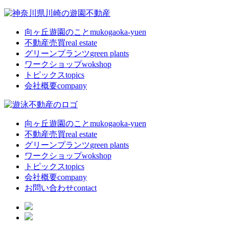
向ヶ丘遊園のこと
mukogaoka-yuen
不動産売買
real estate
グリーンプランツ
green plants
ワークショップ
wokshop
トピックス
topics
会社概要
company
向ヶ丘遊園のこと
mukogaoka-yuen
不動産売買
real estate
グリーンプランツ
green plants
ワークショップ
wokshop
トピックス
topics
会社概要
company
お問い合わせ
contact