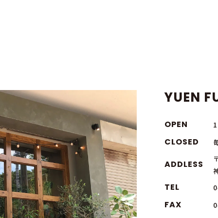
YUEN FU
OPEN
CLOSED
〒
ADDLESS
TEL
0
FAX
0