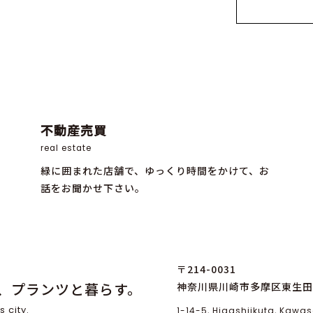
不動産売買
real estate
緑に囲まれた店舗で、ゆっくり時間をかけて、お
話をお聞かせ下さい。
〒214-0031
、プランツと暮らす。
神奈川県川崎市多摩区東生田1
s city.
1-14-5, Higashiikuta, Kaw