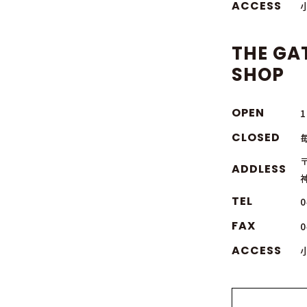
ACCESS
THE GA
SHOP
OPEN
1
CLOSED
〒
ADDLESS
TEL
0
FAX
0
ACCESS