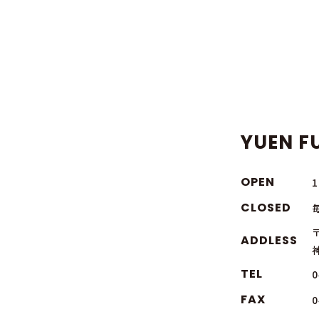
YUEN FU
OPEN
CLOSED
〒
ADDLESS
TEL
0
FAX
0