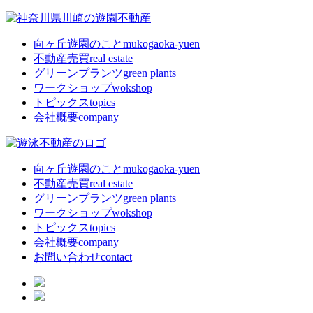
向ヶ丘遊園のこと
mukogaoka-yuen
不動産売買
real estate
グリーンプランツ
green plants
ワークショップ
wokshop
トピックス
topics
会社概要
company
向ヶ丘遊園のこと
mukogaoka-yuen
不動産売買
real estate
グリーンプランツ
green plants
ワークショップ
wokshop
トピックス
topics
会社概要
company
お問い合わせ
contact