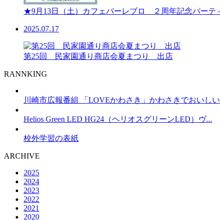
★9月13日（土）カフェバーレブロ ２周年記念パーテ
2025.07.17
第25回 民家園通り商店会夏まつり 出店
RANNKING
川崎市広報番組 「LOVEかわさき」かわさきでおいしいも
Helios Green LED HG24（ヘリオスグリーンLED）ヴ...
校外学習の表紙
ARCHIVE
2025
2024
2023
2022
2021
2020