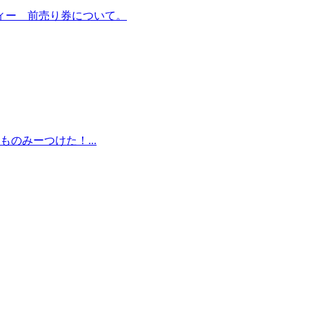
ィー 前売り券について。
のみーつけた！...