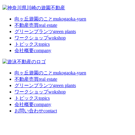
向ヶ丘遊園のこと
mukogaoka-yuen
不動産売買
real estate
グリーンプランツ
green plants
ワークショップ
wokshop
トピックス
topics
会社概要
company
向ヶ丘遊園のこと
mukogaoka-yuen
不動産売買
real estate
グリーンプランツ
green plants
ワークショップ
wokshop
トピックス
topics
会社概要
company
お問い合わせ
contact