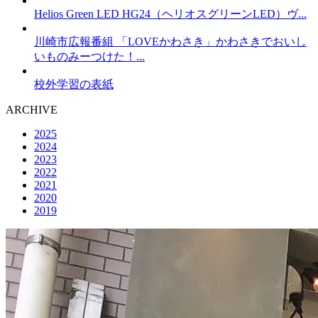
Helios Green LED HG24（ヘリオスグリーンLED）ヴ...
川崎市広報番組 「LOVEかわさき」かわさきでおいし
いものみーつけた！...
校外学習の表紙
ARCHIVE
2025
2024
2023
2022
2021
2020
2019