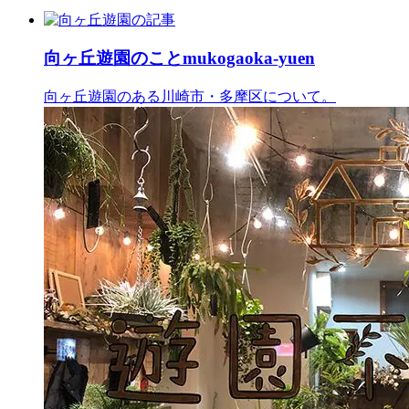
向ヶ丘遊園のこと
mukogaoka-yuen
向ヶ丘遊園のある川崎市・多摩区について。