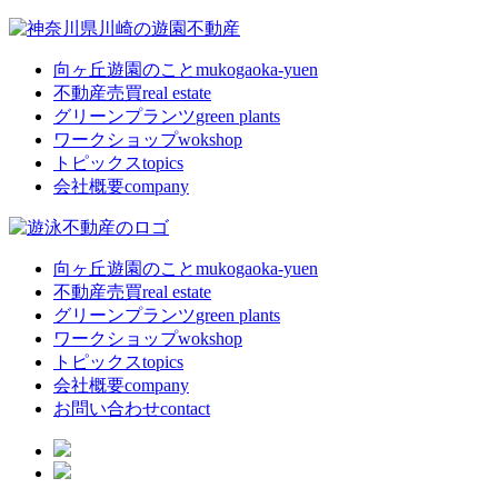
向ヶ丘遊園のこと
mukogaoka-yuen
不動産売買
real estate
グリーンプランツ
green plants
ワークショップ
wokshop
トピックス
topics
会社概要
company
向ヶ丘遊園のこと
mukogaoka-yuen
不動産売買
real estate
グリーンプランツ
green plants
ワークショップ
wokshop
トピックス
topics
会社概要
company
お問い合わせ
contact