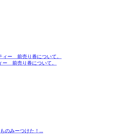
ィー 前売り券について。
のみーつけた！...