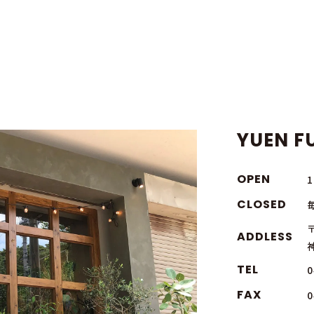
YUEN FU
OPEN
CLOSED
〒
ADDLESS
TEL
0
FAX
0