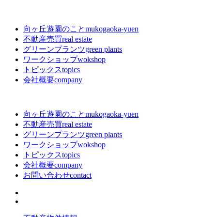
向ヶ丘遊園のこと
mukogaoka-yuen
不動産売買
real estate
グリーンプランツ
green plants
ワークショップ
wokshop
トピックス
topics
会社概要
company
向ヶ丘遊園のこと
mukogaoka-yuen
不動産売買
real estate
グリーンプランツ
green plants
ワークショップ
wokshop
トピックス
topics
会社概要
company
お問い合わせ
contact