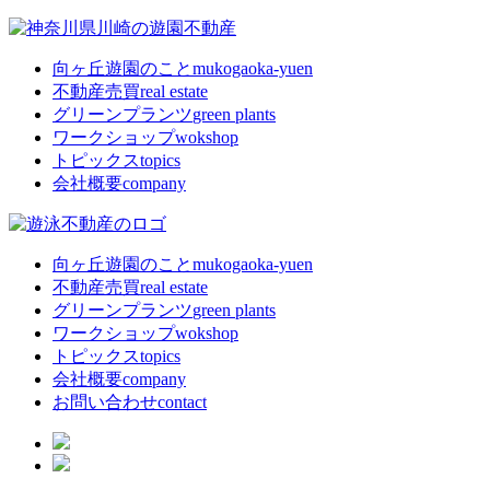
向ヶ丘遊園のこと
mukogaoka-yuen
不動産売買
real estate
グリーンプランツ
green plants
ワークショップ
wokshop
トピックス
topics
会社概要
company
向ヶ丘遊園のこと
mukogaoka-yuen
不動産売買
real estate
グリーンプランツ
green plants
ワークショップ
wokshop
トピックス
topics
会社概要
company
お問い合わせ
contact