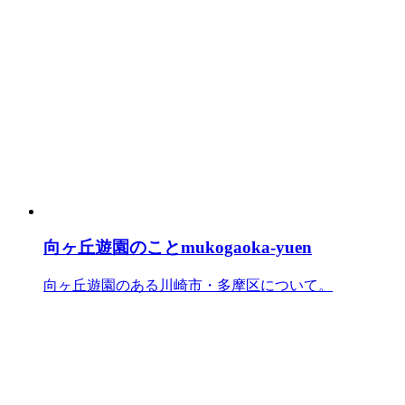
向ヶ丘遊園のこと
mukogaoka-yuen
向ヶ丘遊園のある川崎市・多摩区について。