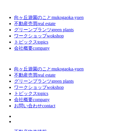
向ヶ丘遊園のこと
mukogaoka-yuen
不動産売買
real estate
グリーンプランツ
green plants
ワークショップ
wokshop
トピックス
topics
会社概要
company
向ヶ丘遊園のこと
mukogaoka-yuen
不動産売買
real estate
グリーンプランツ
green plants
ワークショップ
wokshop
トピックス
topics
会社概要
company
お問い合わせ
contact