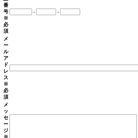
番
号
-
-
※
必
須
メ
ー
ル
ア
ド
レ
ス
※
必
須
メ
ッ
セ
ー
ジ
※