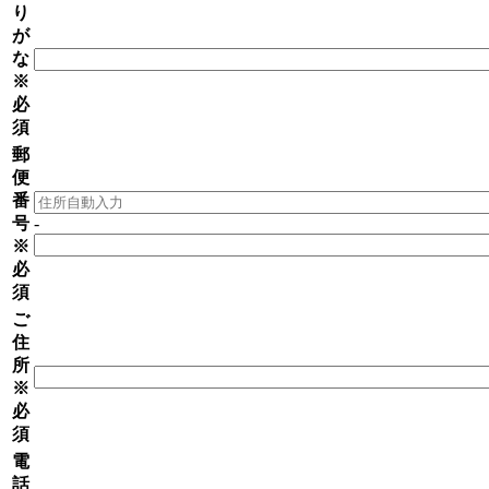
り
が
な
※
必
須
郵
便
番
号
-
※
必
須
ご
住
所
※
必
須
電
話