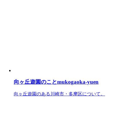
向ヶ丘遊園のこと
mukogaoka-yuen
向ヶ丘遊園のある川崎市・多摩区について。