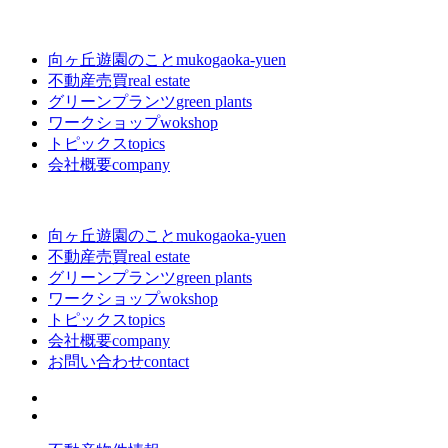
向ヶ丘遊園のこと
mukogaoka-yuen
不動産売買
real estate
グリーンプランツ
green plants
ワークショップ
wokshop
トピックス
topics
会社概要
company
向ヶ丘遊園のこと
mukogaoka-yuen
不動産売買
real estate
グリーンプランツ
green plants
ワークショップ
wokshop
トピックス
topics
会社概要
company
お問い合わせ
contact