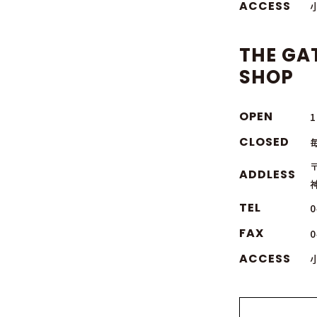
ACCESS
THE GA
SHOP
OPEN
1
CLOSED
〒
ADDLESS
TEL
0
FAX
0
ACCESS