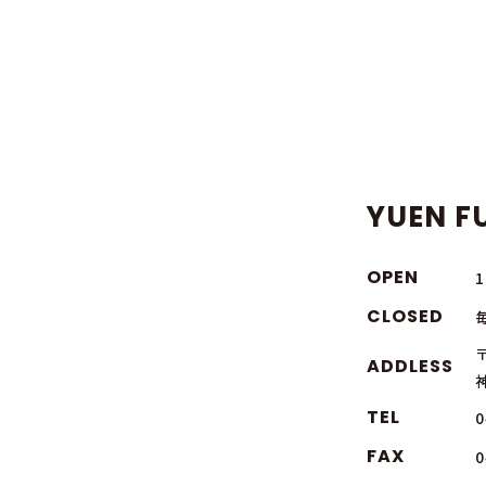
YUEN FU
OPEN
CLOSED
〒
ADDLESS
TEL
0
FAX
0