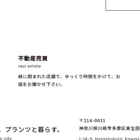
不動産売買
real estate
緑に囲まれた店舗で、ゆっくり時間をかけて、お
話をお聞かせ下さい。
〒214-0031
、プランツと暮らす。
神奈川県川崎市多摩区東生田1
s city.
1-14-5, Higashiikuta, Kaw