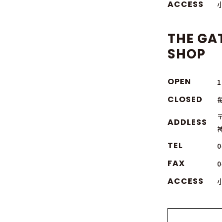
ACCESS
THE GA
SHOP
OPEN
1
CLOSED
〒
ADDLESS
TEL
0
FAX
0
ACCESS