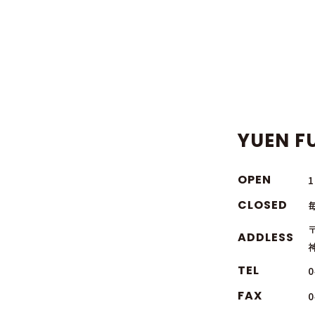
YUEN FU
OPEN
CLOSED
〒
ADDLESS
TEL
0
FAX
0