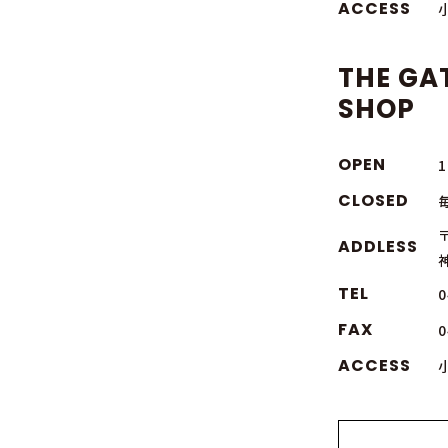
ACCESS
THE GA
SHOP
OPEN
1
CLOSED
〒
ADDLESS
TEL
0
FAX
0
ACCESS