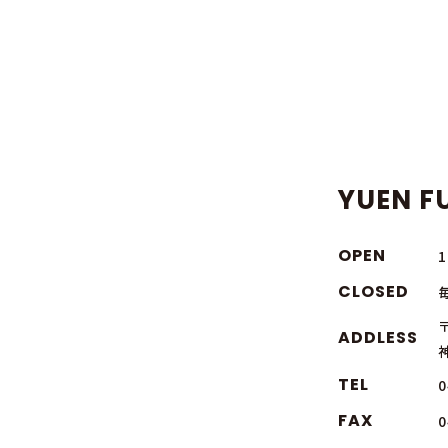
YUEN FU
OPEN
CLOSED
〒
ADDLESS
TEL
0
FAX
0