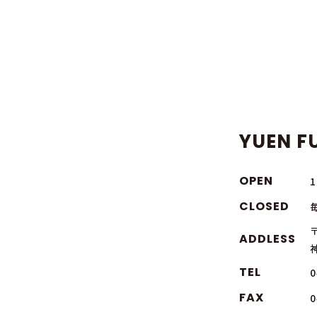
YUEN FU
OPEN
CLOSED
〒
ADDLESS
TEL
0
FAX
0