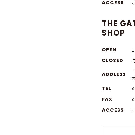
ACCESS
THE GA
SHOP
OPEN
1
CLOSED
〒
ADDLESS
TEL
0
FAX
0
ACCESS