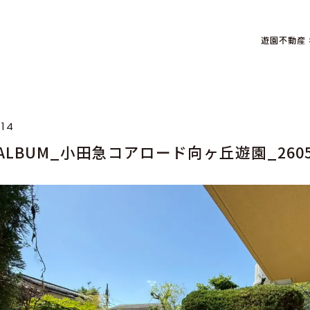
遊園不動産
.14
_ALBUM_小田急コアロード向ヶ丘遊園_2605