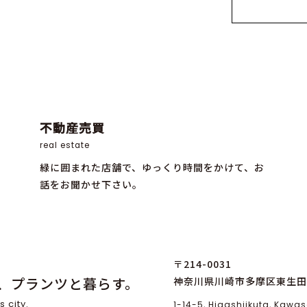
不動産売買
real estate
緑に囲まれた店舗で、ゆっくり時間をかけて、お
話をお聞かせ下さい。
〒214-0031
、プランツと暮らす。
神奈川県川崎市多摩区東生田1
s city.
1-14-5, Higashiikuta, Kaw