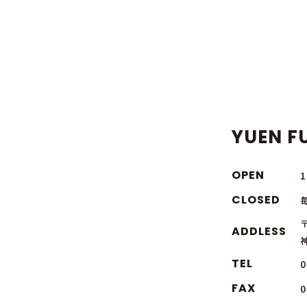
YUEN FU
OPEN
CLOSED
〒
ADDLESS
TEL
0
FAX
0