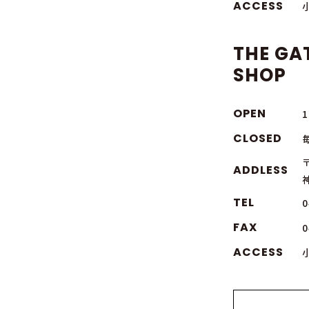
ACCESS
THE GA
SHOP
OPEN
1
CLOSED
〒
ADDLESS
TEL
0
FAX
0
ACCESS