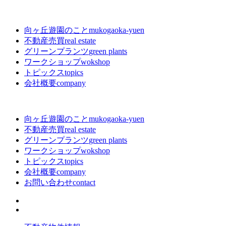
向ヶ丘遊園のこと
mukogaoka-yuen
不動産売買
real estate
グリーンプランツ
green plants
ワークショップ
wokshop
トピックス
topics
会社概要
company
向ヶ丘遊園のこと
mukogaoka-yuen
不動産売買
real estate
グリーンプランツ
green plants
ワークショップ
wokshop
トピックス
topics
会社概要
company
お問い合わせ
contact