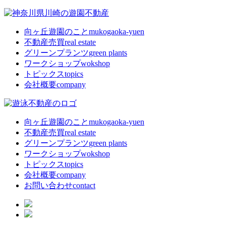
向ヶ丘遊園のこと
mukogaoka-yuen
不動産売買
real estate
グリーンプランツ
green plants
ワークショップ
wokshop
トピックス
topics
会社概要
company
向ヶ丘遊園のこと
mukogaoka-yuen
不動産売買
real estate
グリーンプランツ
green plants
ワークショップ
wokshop
トピックス
topics
会社概要
company
お問い合わせ
contact