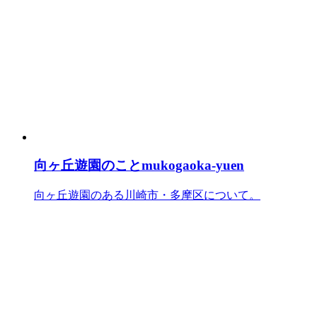
向ヶ丘遊園のこと
mukogaoka-yuen
向ヶ丘遊園のある川崎市・多摩区について。