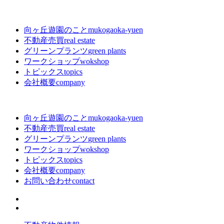
向ヶ丘遊園のこと
mukogaoka-yuen
不動産売買
real estate
グリーンプランツ
green plants
ワークショップ
wokshop
トピックス
topics
会社概要
company
向ヶ丘遊園のこと
mukogaoka-yuen
不動産売買
real estate
グリーンプランツ
green plants
ワークショップ
wokshop
トピックス
topics
会社概要
company
お問い合わせ
contact