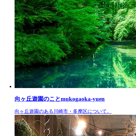
向ヶ丘遊園のこと
mukogaoka-yuen
向ヶ丘遊園のある川崎市・多摩区について。