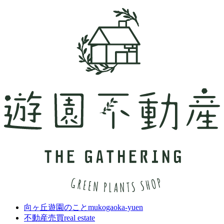
向ヶ丘遊園のこと
mukogaoka-yuen
不動産売買
real estate