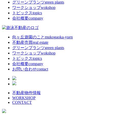
グリーンプランツ
green plants
ワークショップ
wokshop
トピックス
topics
会社概要
company
向ヶ丘遊園のこと
mukogaoka-yuen
不動産売買
real estate
グリーンプランツ
green plants
ワークショップ
wokshop
トピックス
topics
会社概要
company
お問い合わせ
contact
不動産物件情報
WORKSHOP
CONTACT