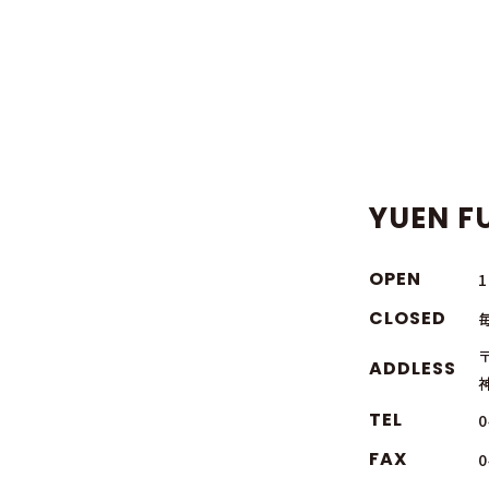
YUEN FU
OPEN
CLOSED
〒
ADDLESS
TEL
0
FAX
0