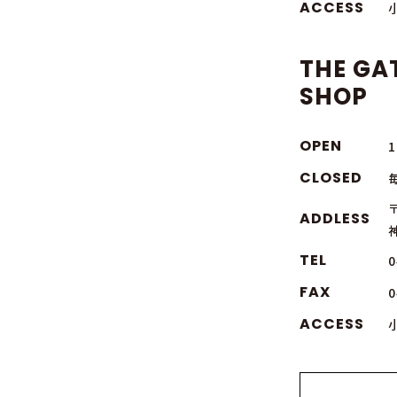
ACCESS
THE GA
SHOP
OPEN
1
CLOSED
〒
ADDLESS
TEL
0
FAX
0
ACCESS