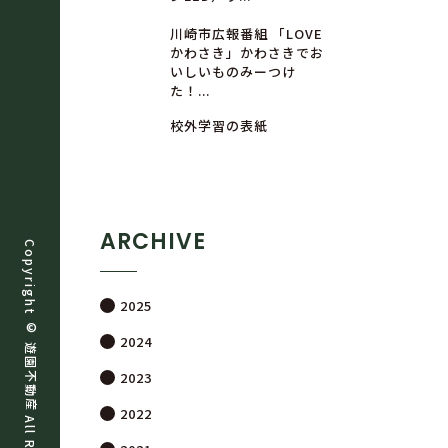
川崎市広報番組 「LOVE
かわさき」かわさきでお
いしいものみーつけ
た！...
校外学習の表紙
ARCHIVE
Copyright ©
2025
2024
遊
園
不
2023
動
産
2022