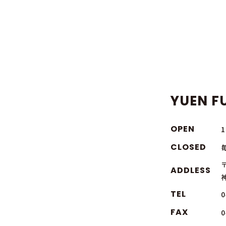
YUEN FU
OPEN
CLOSED
〒
ADDLESS
TEL
0
FAX
0