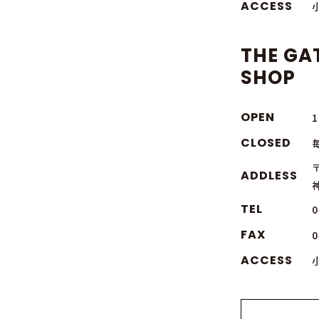
ACCESS
THE GA
SHOP
OPEN
1
CLOSED
〒
ADDLESS
TEL
0
FAX
0
ACCESS